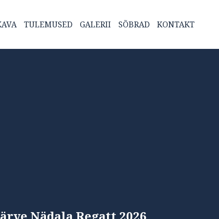
KAVA
TULEMUSED
GALERII
SÕBRAD
KONTAKT
järve Nädala Regatt 2026